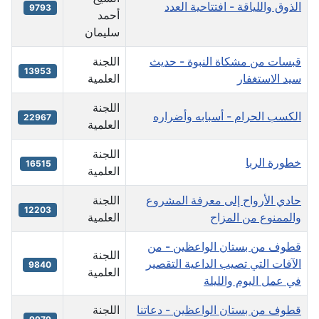
الذوق واللياقة - افتتاحية العدد
9793
أحمد
سليمان
قبسات من مشكاة النبوة - حديث
اللجنة
13953
سيد الاستغفار
العلمية
اللجنة
الكسب الحرام - أسبابه وأضراره
22967
العلمية
اللجنة
خطورة الربا
16515
العلمية
حادي الأرواح إلى معرفة المشروع
اللجنة
12203
والممنوع من المزاح
العلمية
قطوف من بستان الواعظين - من
اللجنة
الآفات التي تصيب الداعية التقصير
9840
العلمية
في عمل اليوم والليلة
قطوف من بستان الواعظين - دعاتنا
اللجنة