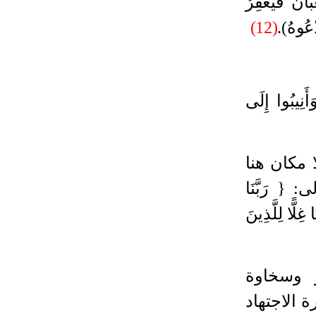
انَ فَيَغْفِرُ
ْعُوهُ
).
(12)
ُوا إِلَى
 مكان هنا
لى
:
{ رَبَّنَا
غِلًّا لِلَّذِينَ
 وسخاوة
ة الاجتهاد