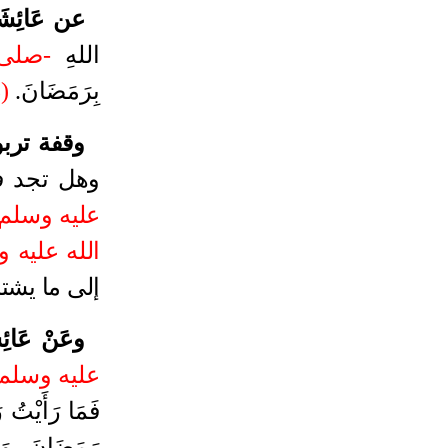
عن عَائِشَ
اللهِ
-صلى 
بِرَمَضَانَ
.
(3)
وقفة تربو
وهل تجد ف
عليه وسلم-
الله عليه 
إلى ما يشت
وعَنْ عَائِ
عليه وسلم
فَمَا رَأَيْتُ 
رَمَضَانَ، وَمَ