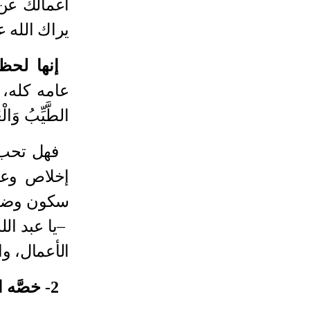
أعمالك عن 
يراك الله 
إنها لحظ
عامه كله، 
الطَّيِّبُ وَال
فهل تحب 
إخلاص وعم
سكون وضعف 
–
يا عبد ال
الأعمال، و
2- خصَّه النبيُّ