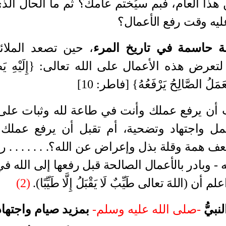
هذا العام، فبم سيُختم عامك؟ ثم ما الحال ال
عليه وقت رفع الأعمال؟
ة حاسمة في تاريخ المرء
، حين تصعد الملائ
لتعرض هذه الأعمال على الله تعالى
:
{إِلَيْهِ يَ
ْعَمَلُ الصَّالِحُ يَرْفَعُهُ} [فاطر
: 10]
أن يرفع عملك وأنت في طاعة لله وثبات على 
ل واجتهاد وتضحية، أم تقبل أن يرفع عملك
همة وقلة بذل وإعراض عن الله؟. . . . . . . 
له - وبادر بالأعمال الصالحة قبل رفعها إلى الله 
اعلم أن
(
اللهَ تعالى طَيِّبٌ لَا يَقْبَلُ إِلَّا طَيِّبًا
).
(2)
-صلى الله عليه وسلم-
بمزيد صيام واجتهاد