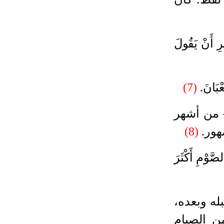
رِ أَنْ يَقُولَ
بَانَ
.
(7)
من أشهر
هور
.
(8)
َوْمِ أَكْثَرَ
له وبعده،
ن الصيام