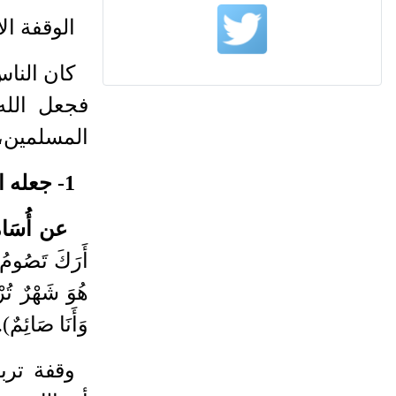
الوقفة ال
كان النا
فجعل الله
المسلمين،
1- جعله الله بمثابة الختام لأعمال السنة، ففيه ترفع أعمال السنة
عن أُسَامَ
أَرَكَ تَصُومُ
هُوَ شَهْرٌ تُرْ
وَأَنَا صَائِمٌ
).
وقفة تربو