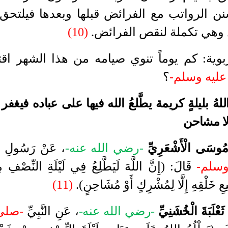
نن الرواتب مع الفرائض قبلها وبعدها فيلتحق
وهي تكملة لنقص الفرائض
.
(10)
وية
:
كم يوماً تنوي صيامه من هذا الشهر اقتدا
عليه وسلم-
؟
لهُ بليلةٍ كريمة يطَّلعُ الله فيها على عباده فيغفر
لا مشاحن
ُوسَى الْأَشْعَرِيِّ
-رضي الله عنه-
، عَنْ رَسُولِ ال
وسلم-
قَالَ
: (
إِنَّ اللَّهَ لَيَطَّلِعُ فِي لَيْلَةِ النِّصْفِ
يعِ خَلْقِهِ إِلَّا لِمُشْرِكٍ أَوْ مُشَاحِنٍ
).
(11)
عْلَبَةَ الْخُشَنِيِّ
-رضي الله عنه-
، عَنِ النَّبِيِّ
-صلى 