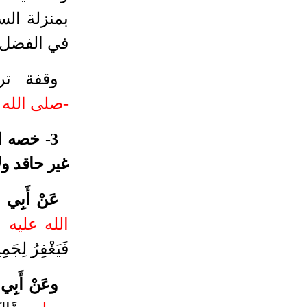
بمنزلة الس
في الفضل 
وقفة ترب
-صلى الله 
3- خصه ال
غير حاقد و
عَنْ أَبِي م
الله عليه 
فَيَغْفِرُ لِجَمِ
وعَنْ أَبِي ثَ