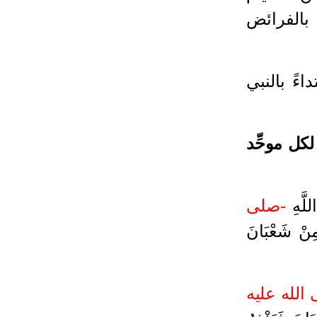
 بالفرائض
ءً بالنبي
 لكل موحِّد
لَّهِ
-صلى
 مِنْ شَعْبَانَ
الله عليه