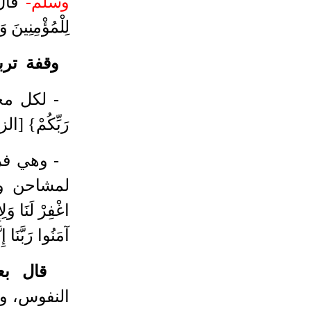
وسلم-
قَالَ
لِلْمُؤْمِنِينَ و
وقفة ترب
- لكل مخط
رَبِّكُمْ} [ال
- وهي فرص
لمشاحن وح
اغْفِرْ لَنَا وَلِ
آمَنُوا رَبَّنَ
قال بع
النفوس، وال