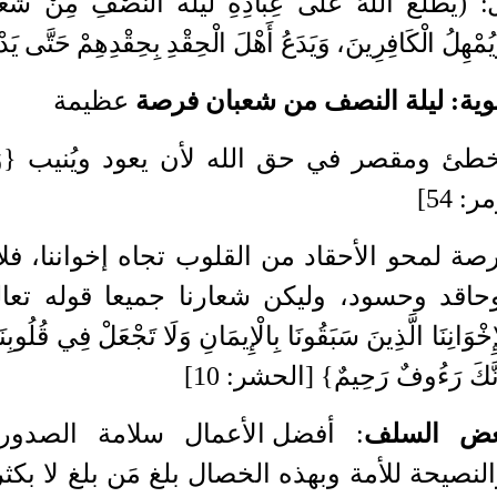
: (
يَطْلُعُ اللهُ عَلَى عِبَادِهِ لَيْلَةَ النِّصْفِ مِنْ شَعْبَ
َيُمْهِلُ الْكَافِرِينَ، وَيَدَعُ أَهْلَ الْحِقْدِ بِحِقْدِهِمْ حَتَّى يَد
وية
:
ليلة النصف من شعبان فرصة
عظيمة
ئ ومقصر في حق الله لأن يعود ويُنيب {وَأَنِيب
زمر
: 54]
ة لمحو الأحقاد من القلوب تجاه إخواننا، فلا
اقد وحسود، وليكن شعارنا جميعا قوله تعا
إِخْوَانِنَا الَّذِينَ سَبَقُونَا بِالْإِيمَانِ وَلَا تَجْعَلْ فِي قُلُوبِنَا 
ا إِنَّكَ رَءُوفٌ رَحِيمٌ} [الحشر
: 10]
ض السلف
:
أفضل الأعمال سلامة الصدور
نصيحة للأمة وبهذه الخصال بلغ مَن بلغ لا بكثر