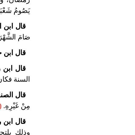
يَصُومُ شَعْبَان
قال ابن الْم
صَامَ الشَّهْرَ ك
قال ابن 
قال ابن
السنة فكان
قال الصن
مِنْ غَيْرِهِ
.
9)
قال ابن 
وذلك يلتح