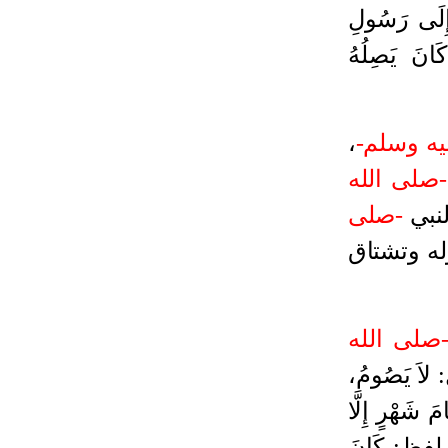
إِلَى رَسُولِ
انَ يَصِلُهُ
يه وسلم-
،
-صلى الله
لنبي
-صلى
ه وتشتاق
صلى الله
:
لاَ يَصُومُ،
 شَهْرٍ إِلَّا
فظ
:
كَانَ