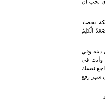
ذي تحب أن
كة بحصاد
صْعَدُ الْكَلِمُ
دينه وفي
 وأنت في
راجع نفسك
في شهر رفع