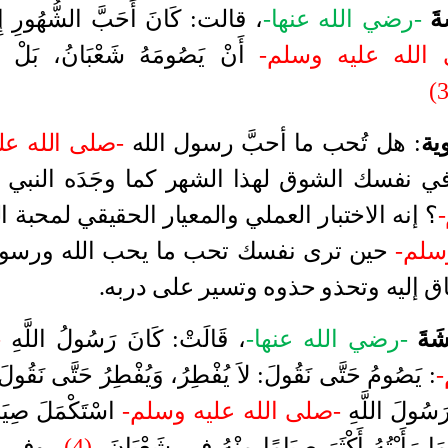
ةَ
-رضي الله عنها-
، قالت
:
كَانَ أَحَبَّ الشُّهُورِ 
الله عليه وسلم-
أَنْ يَصُومَهُ شَعْبَانُ، بَلْ كَ
ية
:
هل تُحب ما أحبَّ رسول الله
-صلى الله عل
ي نفسك الشوق لهذا الشهر كما وجَدَه النبي
؟ إنه الاختبار العملي والمعيار الحقيقي لمحبة ا
وسلم-
حين ترى نفسك تحب ما يحب الله ورسول
اق إليه وتحذو حذوه وتسير على دربه
.
شَةَ
-رضي الله عنها-
، قَالَتْ
:
كَانَ رَسُولُ اللَّهِ
-
-
:
يَصُومُ حَتَّى نَقُولَ
:
لاَ يُفْطِرُ، وَيُفْطِرُ حَتَّى نَقُولَ
رَسُولَ اللَّهِ
-صلى الله عليه وسلم-
اسْتَكْمَلَ صِيَامَ
ا رَأَيْتُهُ أَكْثَرَ صِيَامًا مِنْهُ فِي شَعْبَانَ
.
(4)
وفي ل