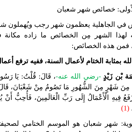
أولى
:
خصائص شهر شعبان
س في الجاهلية يعظمون شهر رجب ويُهملون شه
 لهذا الشهر مِن الخصائص ما زاده مكانة
 فمن هذه الخصائص
:
ة بْن زَيْدٍ
-رضي الله عنه-
، قَالَ
:
قُلْتُ
:
يَا رَسُو
 مِنَ شَهْرٍ مِنَ الشُّهُورِ مَا تَصُومُ مِنْ شَعْبَانَ، قَالَ
فَعُ فِيهِ الْأَعْمَالُ إِلَى رَبِّ الْعَالَمِينَ، فَأُحِبُّ أَنْ ي
(1)
ية
:
شهر شعبان هو الموسم الختامي لصحيف