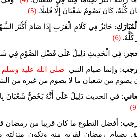
َ كُلَّهُ، كَانَ يَصُومُ شَعْبَانَ إِلَّا قَلِيلًا
.
(5)
ُبَارَكِ
:
جَائِزٌ فِي كَلَامِ الْعَرَبِ إِذَا صَامَ أَكْثَرَ الشَّهْ
ُلَّهُ
.
(6)
حجر
:
فِي الْحَدِيثِ دَلِيلٌ عَلَى فَضْلِ الصَّوْمِ فِي شَعْ
 رجب
:
وإنما صيام النبي
-صلى الله عليه وسلم-
 يصوم من شعبان ما لا يصوم من غيره من الش
عاني
:
في الحديث دَلِيلٌ عَلَى أَنَّهُ يَخُصُّ شَعْبَانَ بِالصّ
(
رجب
:
أفضل التطوع ما كان قريبا من رمضان قب
ق بصيام رمضان لقربه منه وتكون منزلته م