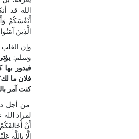
الله قد أ
أَنْفُسَكُمْ وَأَ
الَّذِينَ آمَنُوا
وإن القلب ل
وسلم:
يؤتى
فيدور بها ك
فلان ما لك؟
كنت آمر بال
من أجل ذلك
لمراد الله
أَنْ أُخَالِفَكُمْ
إِلَّا بِاللَّهِ عَلَ