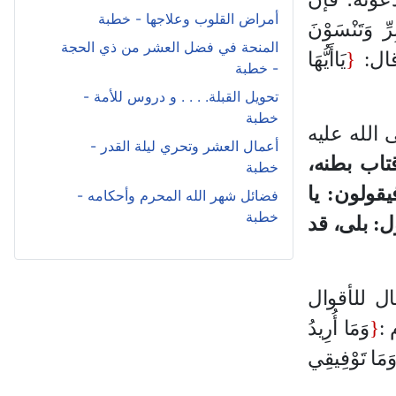
أمراض القلوب وعلاجها - خطبة
رِّ وَتَنْسَوْنَ
المنحة في فضل العشر من ذي الحجة
{
يَاأَيُّهَا
- خطبة
تحويل القبلة. . . . و دروس للأمة -
خطبة
 الله عليه
أعمال العشر وتحري ليلة القدر -
قتاب بطنه،
خطبة
يقولون: يا
فضائل شهر الله المحرم وأحكامه -
خطبة
ل: بلى، قد
ل للأقوال
:
{
وَمَا أُرِيدُ
 وَمَا تَوْفِيقِي