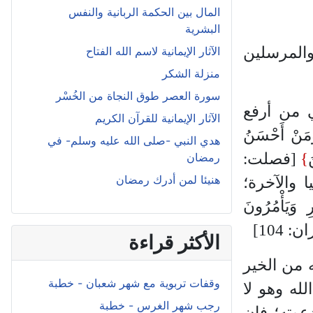
المال بين الحكمة الربانية والنفس
البشرية
والمرسلين
الآثار الإيمانية لاسم الله الفتاح
منزلة الشكر
سورة العصر طوق النجاة من الخُسْر
ي من أرفع
الآثار الإيمانية للقرآن الكريم
مَنْ أَحْسَنُ
هدي النبي -صلى الله عليه وسلم- في
َ
}
[فصلت:
رمضان
هنيئا لمن أدرك رمضان
يا والآخرة؛
ِ وَيَأْمُرُونَ
 104]
الأكثر قراءة
 من الخير
وقفات تربوية مع شهر شعبان - خطبة
له وهو لا
رجب شهر الغرس - خطبة
دعوته؛ فإن