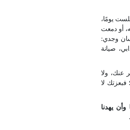
ست يومًا،
ه، أو دمعت
ان وجدي:
بي، صيانة
ر عنك، ولا
 فبعزتك لا
 وأن يهدنا