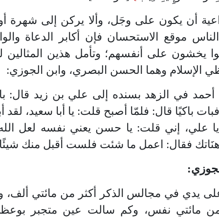
اعية أن يكون على وجَل، وألا يركن إلى شهرة أو
لناس موقع الاستحسان فإن أكابر الدعاة وال
ا يخشون على أنفسهم؛ وتأمل هذين المثالين 
 الإسلام وهما الحسن البصري، وابن الجوزي:
 أحمد في الزهد بسنده إلى علي بن زيد قال: 
بات باكيًا قال: فلمّا أصبح قلت: يا أبا سعيد، لقد أ
 يا علي، إني قلت: يا حسن يعني نفسه لعل الله
َاتك فقال: اعمل ما شئت فلست أقبل منك شيئًا
لجوزي:
لى يدي في مجالس الذكر أكثر من مائتي ألف، 
من مائتي نفس، وكم سالت عين متجبر بوعظ