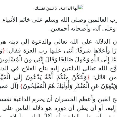
رب العالمين وصلى الله وسلم على خاتم الأنبياء 
 وعلى آله، وأصحابه أجمعين.
إن الدلالة على الله تعالى والدعوة إلى دينه ه
ًا وأعلاها شرفًا؛ أثنى عليها رب العزة فقال:
{
وَ
َعَا إِلَى اللَّهِ وَعَمِلَ صَالِحًا وَقَالَ إِنَّنِي مِنَ الْمُسْلِمِين
توَّج الله تعالى الداعين إليه بتاج الفلاح في الدن
 من قائل:
{
وَلْتَكُنْ مِنْكُمْ أُمَّةٌ يَدْعُونَ إِلَى الْخَيْر
يَنْهَوْنَ عَنِ الْمُنْكَرِ وَأُولَئِكَ هُمُ الْمُفْلِحُونَ
}
[آل عمران:
ح الغبن وأعظم الخسران أن يحرم الداعية نفسه
إليه، أو أن يظن أن دوره هو دلالة الناس على ال
نبغي أن يعلم الداعية أنه أوَّلُ الناس وأولاهم ب