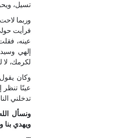
تسيل، ويحق ل
وربما لاحت
فرأيت حولي 
عينه، فقل
إلهي وسيدي
لكرمك، لا لأ
وكان يقول ر
عينًا تنظر 
تدخلني النا
ونسأل الله 
ويهدي بنا و
---