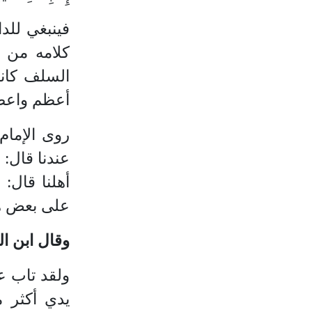
فينبغي للد
كلامه من ا
السلف كانو
أعظم واعظي
روى الإمام
عندنا قال: ف
أهلنا قال:
على بعض هن
وقال ابن ا
ولقد تاب ع
يدي أكثر 