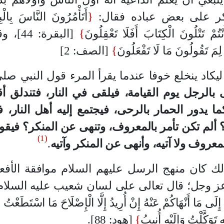
نكر على بعض عباده فقال:
{
أَتَأْمُرُونَ النَّاسَ بِالْبِ
نْتُمْ تَتْلُونَ الْكِتَابَ أَفَلَا تَعْقِلُونَ
}
[البقرة: 44]، وقال:
 لِمَ تَقُولُونَ مَا لَا تَفْعَلُونَ
}
[الصف: 2]
يكاد ينخلع خوفا عندما يقرأ المرء قول النبي صلى
 بالرجل يوم القيامة، فيلقى في النار، فتندلق أ
ما يدور الحمار بالرحى، فيجتمع إليه أهل النار، ف
 ألم تكن تأمر بالمعروف، وتنهى عن المنكر؟ فيقو
(1)
معروف ولا آتيه، وأنهى عن المنكر وآتيه
.
 كان منهج الرسل عليهم السلام موافقة الأفعا
 عز وجل؛ قال تعالى على لسان شعيب عليه السلام
 إِلَى مَا أَنْهَاكُمْ عَنْهُ إِنْ أُرِيدُ إِلَّا الْإِصْلَاحَ مَا اسْتَطَعْتُ
يْهِ تَوَكَّلْتُ وَإِلَيْهِ أُنِيبُ
}
[هود: 88].