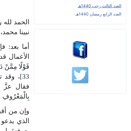
العدد الثالث رجب 1440هـ
العدد الرابع رمضان 1440هـ
الحمد لله 
نبينا محمد،
أما بعد: ف
الأعمال قدر
قَوْلًا مِمَّنْ د
33]، وقد 
فقال عزَّ
بِالْمَعْرُوفِ وَ
وإن من أقب
الذي يدعو 
يعرفه؛ بل ي