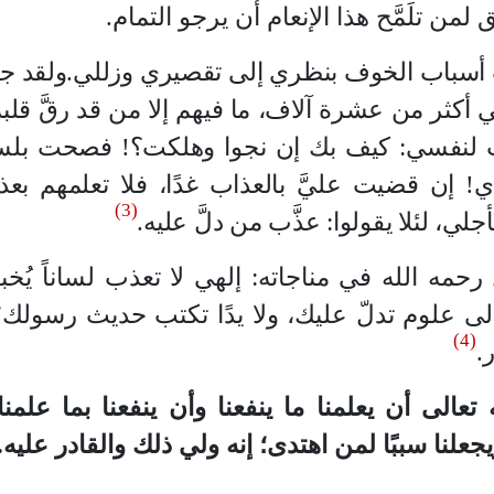
من تلَمَّح هذا الإنعام أن يرجو التمام.
 أسباب الخوف بنظري إلى تقصيري وزللي
.
ولقد جل
أكثر من عشرة آلاف، ما فيهم إلا من قد رقَّ قلب
ت لنفسي: كيف بك إن نجوا وهلكت؟! فصحت بلس
! إن قضيت عليَّ بالعذاب غدًا، فلا تعلمهم بعذا
(3)
جلي، لئلا يقولوا: عذَّب من دلَّ عليه
.
حمه الله في مناجاته: إلهي لا تعذب لساناً يُخب
إلى علوم تدلّ عليك، ولا يدًا تكتب حديث رسولك؛
(4)
ر
.
تعالى أن يعلمنا ما ينفعنا وأن ينفعنا بما علمنا
يجعلنا سببًا لمن اهتدى؛ إنه ولي ذلك والقادر عليه.