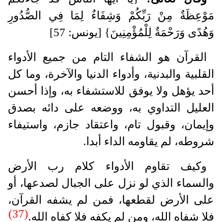
مَوْعِظَةٌ مِنْ رَبِّكُمْ وَشِفَاءٌ لِمَا فِي الصُّدُورِ
وَهُدًى وَرَحْمَةٌ لِلْمُؤْمِنِينَ} [يونس: 57]
القرآن هو الشفاء التام من جميع الأدواء
القلبية والبدنية، وأدواء الدنيا والآخرة، وما كل
أحد يؤهل ولا يوفق للاستشفاء به، وإذا أحسن
العليل التداوي به، ووضعه على دائه بصدق
وإيمان، وقبول تام، واعتقاد جازم، واستيفاء
شروطه، لم يقاومه الداء أبدا.
وكيف تقاوم الأدواء كلام رب الأرض
والسماء الذي لو نزل على الجبال لصدعها، أو
على الأرض لقطعها، فمن لم يشفه القرآن،
(37)
فلا شفاه الله، ومن لم يكفه فلا كفاه الله.