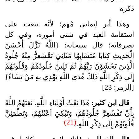
ذكره
وهذا أثر إيماني مُهم؛ لأنَّه يبعث على
استقامة العبد في شتى أموره، وفي كل
تصرفاته؛ قال سبحانه: {اللَّهُ نَزَّلَ أَحْسَنَ
الْحَدِيثِ كِتَابًا مُتَشَابِهًا مَثَانِيَ تَقْشَعِرُّ مِنْهُ جُلُودُ
الَّذِينَ يَخْشَوْنَ رَبَّهُمْ ثُمَّ تَلِينُ جُلُودُهُمْ وَقُلُوبُهُمْ
إِلَى ذِكْرِ اللَّهِ ذَلِكَ هُدَى اللَّهِ يَهْدِي بِهِ مَنْ يَشَاءُ}
[الزمر: 23]
قال ابن كثير
: هَذَا نَعْتُ أَوْلِيَاءِ اللَّهِ، نَعَتَهُمُ اللَّهُ
بِأَنْ تَقْشَعِرَّ جُلُودُهُمْ، وَتَبْكِيَ أَعْيُنُهُمْ، وَتَطْمَئِنَّ
(21)
قُلُوبُهُمْ إِلَى ذِكْرِ اللَّهِ.