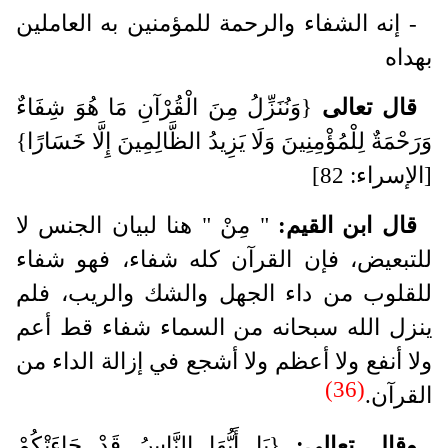
- إنه الشفاء والرحمة للمؤمنين به العاملين
بهداه
قال تعالى
{وَنُنَزِّلُ مِنَ الْقُرْآنِ مَا هُوَ شِفَاءٌ
وَرَحْمَةٌ لِلْمُؤْمِنِينَ وَلَا يَزِيدُ الظَّالِمِينَ إِلَّا خَسَارًا}
[الإسراء: 82]
قال ابن القيم:
" مِنْ " هنا لبيان الجنس لا
للتبعيض، فإن القرآن كله شفاء، فهو شفاء
للقلوب من داء الجهل والشك والريب، فلم
ينزل الله سبحانه من السماء شفاء قط أعم
ولا أنفع ولا أعظم ولا أشجع في إزالة الداء من
(36)
القرآن.
وقال تعالى:
{يَا أَيُّهَا النَّاسُ قَدْ جَاءَتْكُمْ