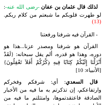
لذلك قال عثمان بن عفان
-رضى الله عنه-
:
لو طهرت قلوبكم ما شبعتم من كلام ربكم.
(13)
- القرآن فيه شرفنا ورفعتنا
القرآن هو شرفنا ومصدر عزنا...هذا هو
دوره، وهذا هو قدره، ألم يقل سبحانه: {لَقَدْ
أَنْزَلْنَا إِلَيْكُمْ كِتَابًا فِيهِ ذِكْرُكُمْ أَفَلاَ تَعْقِلُونَ}
[الأنبياء: 10]
قال السعدي
: أي: شرفكم وفخركم
وارتفاعكم، إن تذكرتم به ما فيه من الأخبار
الصادقة فاعتقدتموها، وامتثلتم ما فيه من