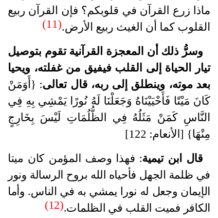
ماذا زرع القرآن في قلوبكم؟ فإن القرآن ربيع
(11)
القلوب كما أن الغيث ربيع الأرض.
وسرُّ ذلك أن المعجزة القرآنية تقوم بتوصيل
تيار الحياة إلى القلب فيفيق من غفلته، ويحيا
بعد موته، وينطلق إلى ربه، قال تعالى
: {أَوَمَنْ
كَانَ مَيْتًا فَأَحْيَيْنَاهُ وَجَعَلْنَا لَهُ نُورًا يَمْشِي بِهِ فِي
النَّاسِ كَمَنْ مَثَلُهُ فِي الظُّلُمَاتِ لَيْسَ بِخَارِجٍ
مِنْهَا} [الأنعام: 122]
قال ابن تيمية
: فهذا وصف المؤمن كان ميتا
في ظلمة الجهل فأحياه الله بروح الرسالة ونور
الإيمان وجعل له نورا يمشي به في الناس. وأما
(12)
الكافر فميت القلب في الظلمات.