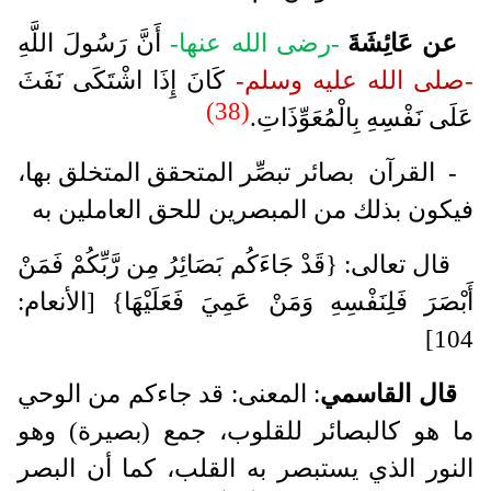
عن عَائِشَةَ
-رضى الله عنها-
أَنَّ رَسُولَ اللَّهِ
-صلى الله عليه وسلم-
كَانَ إِذَا اشْتَكَى نَفَثَ
(38)
عَلَى نَفْسِهِ بِالْمُعَوِّذَاتِ.
- القرآن بصائر تبصِّر المتحقق المتخلق بها،
فيكون بذلك من المبصرين للحق العاملين به
قال تعالى: {قَدْ جَاءَكُم بَصَائِرُ مِن رَّبِّكُمْ فَمَنْ
أَبْصَرَ فَلِنَفْسِهِ وَمَنْ عَمِيَ فَعَلَيْهَا} [الأنعام:
104]
قال القاسمي
: المعنى: قد جاءكم من الوحي
ما هو كالبصائر للقلوب، جمع (بصيرة) وهو
النور الذي يستبصر به القلب، كما أن البصر