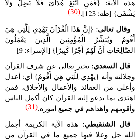
هذه الآية: {فَمَنِ اتَّبَعَ هُدَايَ فَلَا يَضِلُّ وَلَا
(30)
يَشْقَى} [طه: 123].
وقال تعالى
: {إِنَّ هَذَا الْقُرْآنَ يَهْدِي لِلَّتِي هِيَ
أَقْوَمُ وَيُبَشِّرُ الْمُؤْمِنِينَ الَّذِينَ يَعْمَلُونَ
الصَّالِحَاتِ أَنَّ لَهُمْ أَجْرًا كَبِيرًا} [الإسراء: 9]
قال السعدي
: يخبر تعالى عن شرف القرآن
وجلالته وأنه {يَهْدِي لِلَّتِي هِيَ أَقْوَمُ} أي: أعدل
وأعلى من العقائد والأعمال والأخلاق، فمن
اهتدى بما يدعو إليه القرآن كان أكمل الناس
(31)
وأقومهم وأهداهم في جميع أموره.
قال الشنقيطي
: هذه الآية الكريمة أجمل
الله جل وعلا فيها جميع ما في القرآن من