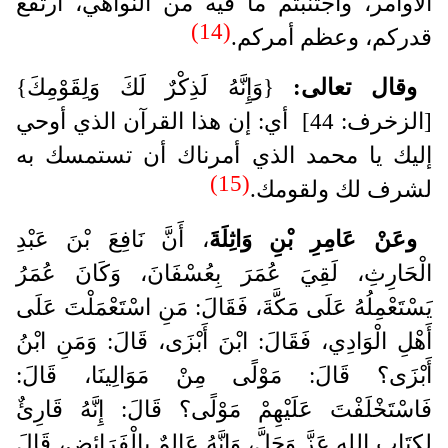
الأوامر، واجتنبتم ما فيه من النواهي، ارتفع
(14)
قدركم، وعظم أمركم.
وقال تعالى:
{وَإِنَّهُ لَذِكْرٌ لَكَ وَلِقَوْمِكَ}
[الزخرف: 44] أي: إن هذا القرآن الذي أوحي
إليك يا محمد الذي أمرناك أن تستمسك به
(15)
لشرف لك ولقومك.
وعَنْ عَامِرِ بْنِ وَاثِلَةَ
، أَنَّ نَافِعَ بْنَ عَبْدِ
الْحَارِثِ، لَقِيَ عُمَرَ بِعُسْفَانَ، وَكَانَ عُمَرُ
يَسْتَعْمِلُهُ عَلَى مَكَّةَ، فَقَالَ: مَنِ اسْتَعْمَلْتَ عَلَى
أَهْلِ الْوَادِي، فَقَالَ: ابْنَ أَبْزَى، قَالَ: وَمَنِ ابْنُ
أَبْزَى؟ قَالَ: مَوْلًى مِنْ مَوَالِينَا، قَالَ:
فَاسْتَخْلَفْتَ عَلَيْهِمْ مَوْلًى؟ قَالَ: إِنَّهُ قَارِئٌ
لِكِتَابِ اللهِ عَزَّ وَجَلَّ، وَإِنَّهُ عَالِمٌ بِالْفَرَائِضِ، قَالَ