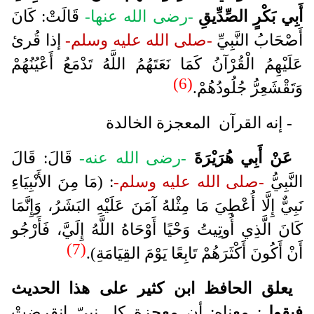
أَبِي بَكْرٍ الصِّدِّيقِ
-رضى الله عنها-
قَالَتْ: كَانَ
أَصْحَابُ النَّبِيِّ
-صلى الله عليه وسلم-
إذا قُرئ
عَلَيْهِمُ الْقُرْآنُ كَمَا نَعَتَهُمُ اللَّهُ تَدْمَعُ أَعْيُنُهُمْ
(6)
وَتَقْشَعِرُّ جُلُودُهُمْ.
- إنه القرآن المعجزة الخالدة
عَنْ أَبِي هُرَيْرَةَ
-رضى الله عنه-
قَالَ: قَالَ
النَّبِيُّ
-صلى الله عليه وسلم-
: (مَا مِنَ الأَنْبِيَاءِ
نَبِيٌّ إِلَّا أُعْطِيَ مَا مِثْلهُ آمَنَ عَلَيْهِ البَشَرُ، وَإِنَّمَا
كَانَ الَّذِي أُوتِيتُ وَحْيًا أَوْحَاهُ اللَّهُ إِلَيَّ، فَأَرْجُو
(7)
أَنْ أَكُونَ أَكْثَرَهُمْ تَابِعًا يَوْمَ القِيَامَةِ).
يعلق الحافظ ابن كثير على هذا الحديث
فيقول
: معناه: أن معجزة كل نبيّ انقرضتْ