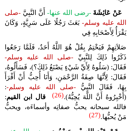
عَنْ عَائِشَةَ
-رضى الله عنها-
أَنَّ النَّبِيَّ
-صلى
الله عليه وسلم-
بَعَثَ رَجُلًا عَلَى سَرِيَّةٍ، وَكَانَ
يَقْرَأُ لِأَصْحَابِهِ فِي
صَلاَتِهِمْ فَيَخْتِمُ بِقُلْ هُوَ اللَّهُ أَحَدٌ، فَلَمَّا رَجَعُوا
ذَكَرُوا ذَلِكَ لِلنَّبِيِّ
-صلى الله عليه وسلم-
فَقَالَ: (سَلُوهُ لِأَيِّ شَيْءٍ يَصْنَعُ ذَلِكَ؟)، فَسَأَلُوهُ،
فَقَالَ: لِأَنَّهَا صِفَةُ الرَّحْمَنِ، وَأَنَا أُحِبُّ أَنْ أَقْرَأَ
بِهَا، فَقَالَ النَّبِيُّ
-صلى الله عليه وسلم-
:
(26)
(أَخْبِرُوهُ أَنَّ اللَّهَ يُحِبُّهُ).
قال ابن القيم
:
فالله سبحانه يحبُّ صفاتِه وأسماءَه، ويحبُّ
(27)
مَنْ يُحبُّها.