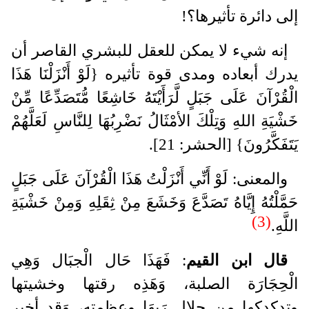
إلى دائرة تأثيرها؟!
إنه شيء لا يمكن للعقل للبشري القاصر أن
يدرك أبعاده ومدى قوة تأثيره {لَوْ أَنْزَلْنَا هَذَا
الْقُرْآنَ عَلَى جَبَلٍ لَّرَأَيْتَهُ خَاشِعًا مُّتَصَدِّعًا مِّنْ
خَشْيَةِ اللهِ وَتِلْكَ الأمْثَالُ نَضْرِبُهَا لِلنَّاسِ لَعَلَّهُمْ
يَتَفَكَّرُونَ} [الحشر: 21].
والمعنى: لَوْ أَنِّي أَنْزَلْتُ هَذَا الْقُرْآنَ عَلَى جَبَلٍ
حَمَّلْتُهُ إِيَّاهُ تَصَدَّعَ وَخَشَعَ مِنْ ثِقَلِهِ وَمِنْ خَشْيَةِ
(3)
اللَّهِ.
قال ابن القيم
: فَهَذَا حَال الْجبَال وَهِي
الْحِجَارَة الصلبة، وَهَذِه رقتها وخشيتها
وتدكدكها من جلال رَبهَا وعظمته، وَقد أخبر