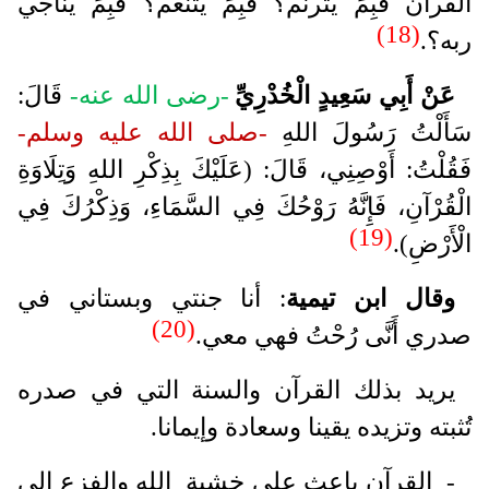
القرآن فَبِمَ يترنم؟ فَبِمَ يتنعم؟ فَبِمَ يناجي
(18)
ربه؟.
عَنْ أَبِي سَعِيدٍ الْخُدْرِيِّ
-رضى الله عنه-
قَالَ:
سَأَلْتُ رَسُولَ اللهِ
-صلى الله عليه وسلم-
فَقُلْتُ: أَوْصِنِي، قَالَ: (عَلَيْكَ بِذِكْرِ اللهِ وَتِلَاوَةِ
الْقُرْآنِ، فَإِنَّهُ رَوْحُكَ فِي السَّمَاءِ، وَذِكْرُكَ فِي
(19)
الْأَرْضِ).
وقال ابن تيمية
: أنا جنتي وبستاني في
(20)
صدري أَنَّى رُحْتُ فهي معي.
يريد بذلك القرآن والسنة التي في صدره
تُثبته وتزيده يقينا وسعادة وإيمانا.
- القرآن باعث على خشية الله والفزع إلى