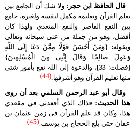
قال الحافظ ابن حجر
: ولا شك أن الجامع بين
تعلم القرآن وتعليمه مكمل لنفسه ولغيره، جامع
بين النفع القاصر والنفع المتعدي ولهذا كان
أفضل، وهو من جملة من عنى سبحانه وتعالى
وبقوله: {وَمَنْ أَحْسَنُ قَوْلًا مِمَّنْ دَعَا إِلَى اللَّهِ
وَعَمِلَ صَالِحًا وَقَالَ إِنَّنِي مِنَ الْمُسْلِمِينَ}
[فصلت: 33]، والدعوة إلى الله تقع بأمور شتى
(44)
منها تعليم القرآن وهو أشرفها.
وقال أبو عبد الرحمن السلمي بعد أن روى
هذا الحديث:
فذاك الذي أقعدني في مقعدي
هذا، وكان قد علم القرآن في زمن عثمان بن
(45)
عفان حتى بلغ الحجاج بن يوسف.