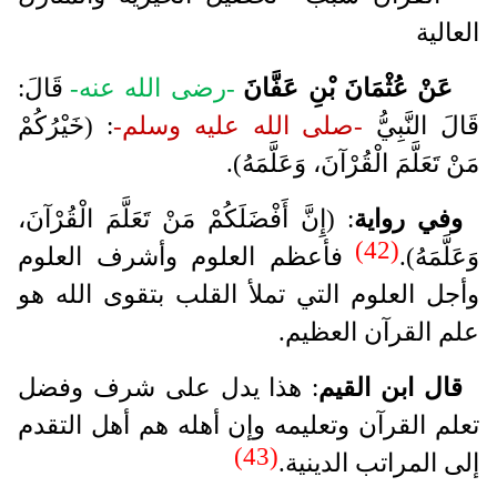
العالية
عَنْ عُثْمَانَ بْنِ عَفَّانَ
-رضى الله عنه-
قَالَ:
قَالَ النَّبِيُّ
-صلى الله عليه وسلم-
: (خَيْرُكُمْ
مَنْ تَعَلَّمَ الْقُرْآنَ، وَعَلَّمَهُ).
وفي رواية
: (إِنَّ أَفْضَلَكُمْ مَنْ تَعَلَّمَ الْقُرْآنَ،
(42)
وَعَلَّمَهُ).
فأعظم العلوم وأشرف العلوم
وأجل العلوم التي تملأ القلب بتقوى الله هو
علم القرآن العظيم.
قال ابن القيم
: هذا يدل على شرف وفضل
تعلم القرآن وتعليمه وإن أهله هم أهل التقدم
(43)
إلى المراتب الدينية.