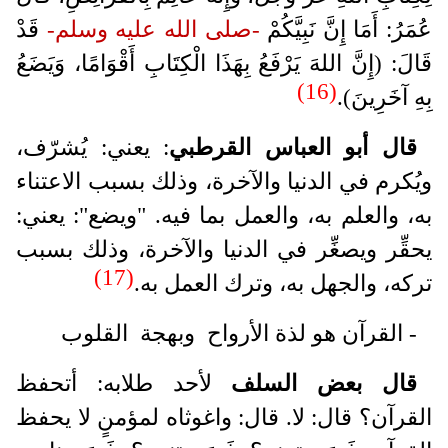
عُمَرُ: أَمَا إِنَّ نَبِيَّكُمْ
-صلى الله عليه وسلم-
قَدْ
قَالَ: (إِنَّ اللهَ يَرْفَعُ بِهَذَا الْكِتَابِ أَقْوَامًا، وَيَضَعُ
(16)
بِهِ آخَرِينَ).
قال أبو العباس القرطبي
: يعني: يُشرّف،
ويُكرم في الدنيا والآخرة، وذلك بسبب الاعتناء
به، والعلم به، والعمل بما فيه. "ويضع": يعني:
يحقِّر ويصغِّر في الدنيا والآخرة، وذلك بسبب
(17)
تركه، والجهل به، وترك العمل به.
- القرآن هو لذة الأرواح وبهجة القلوب
قال بعض السلف
لأحد طلابه: أتحفظ
القرآن؟ قال: لا. قال: واغوثاه لمؤمنٍ لا يحفظ