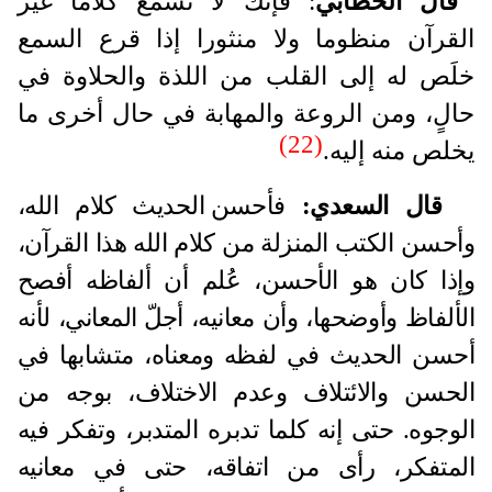
قال الخطابي
: فإنك لا تسمع كلاما غير
القرآن منظوما ولا منثورا إذا قرع السمع
خلَص له إلى القلب من اللذة والحلاوة في
حالٍ، ومن الروعة والمهابة في حال أخرى ما
(22)
يخلص منه إليه.
قال السعدي:
فأحسن الحديث كلام الله،
وأحسن الكتب المنزلة من كلام الله هذا القرآن،
وإذا كان هو الأحسن، عُلم أن ألفاظه أفصح
الألفاظ وأوضحها، وأن معانيه، أجلّ المعاني، لأنه
أحسن الحديث في لفظه ومعناه، متشابها في
الحسن والائتلاف وعدم الاختلاف، بوجه من
الوجوه. حتى إنه كلما تدبره المتدبر، وتفكر فيه
المتفكر، رأى من اتفاقه، حتى في معانيه