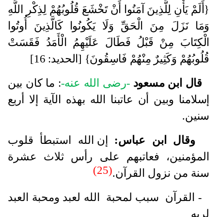
{أَلَمْ يَأْنِ لِلَّذِينَ آمَنُوا أَنْ تَخْشَعَ قُلُوبُهُمْ لِذِكْرِ اللَّهِ
وَمَا نَزَلَ مِنَ الْحَقِّ وَلَا يَكُونُوا كَالَّذِينَ أُوتُوا
الْكِتَابَ مِنْ قَبْلُ فَطَالَ عَلَيْهِمُ الْأَمَدُ فَقَسَتْ
قُلُوبُهُمْ وَكَثِيرٌ مِنْهُمْ فَاسِقُونَ} [الحديد: 16]
قال ابن مسعود
-رضى الله عنه-
: ما كان بين
إسلامنا وبين أن عاتبنا الله بهذه الآية إلا أربع
سنين.
وقال ابن عباس:
إن الله استبطأ قلوب
المؤمنين، فعاتبهم على رأس ثلاث عشرة
(25)
سنة من نزول القرآن
.
- القرآن سبب لمحبة الله لعبد ومحبة العبد
لربه