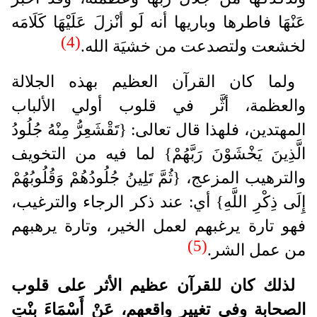
عَنْهَا فاطرها وباريها أنه لَو أنْزلَ عَلَيْهَا كَلَامَه
(4)
لخشعت ولتصدعت من خشيَة الله.
ولما كان القرآن العظيم بهذه الجلالة
والعظمة، أثَّر في قلوب أولي الألباب
المهتدين، فلهذا قال تعالى: {تَقْشَعِرُّ مِنْهُ جُلُودُ
الَّذِينَ يَخْشَوْنَ رَبَّهُمْ} لما فيه من التخويف
والترهيب المزعج، {ثُمَّ تَلِينُ جُلُودُهُمْ وَقُلُوبُهُمْ
إِلَى ذِكْرِ اللَّهِ} أي: عند ذكر الرجاء والترغيب،
فهو تارة يرغبهم لعمل الخير، وتارة يرهبهم
(5)
من عمل الشر.
لذلك كان للقرآن عظيم الأثر على قلوب
الصحابة وفي تغيير واقعهم، عَنْ أَسْمَاءَ بِنْتِ