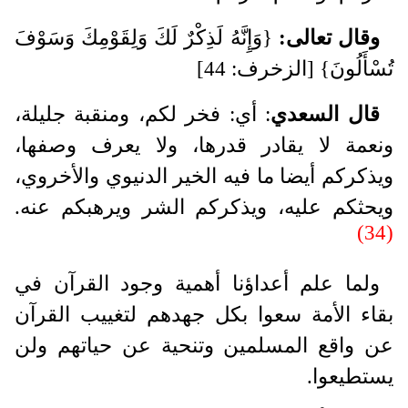
وقال تعالى:
{وَإِنَّهُ لَذِكْرٌ لَكَ وَلِقَوْمِكَ وَسَوْفَ
تُسْأَلُونَ} [الزخرف: 44]
قال السعدي
: أي: فخر لكم، ومنقبة جليلة،
ونعمة لا يقادر قدرها، ولا يعرف وصفها،
ويذكركم أيضا ما فيه الخير الدنيوي والأخروي،
ويحثكم عليه، ويذكركم الشر ويرهبكم عنه.
(34)
ولما علم أعداؤنا أهمية وجود القرآن في
بقاء الأمة سعوا بكل جهدهم لتغييب القرآن
عن واقع المسلمين وتنحية عن حياتهم ولن
يستطيعوا.