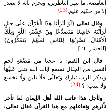
الغامضة، ما يبهر الناظرين، ويجزم بأنه لا يصدر
(23)
إلا من حكيم عليم.
وقال تعالى
{لَوْ أَنْزَلْنَا هَذَا الْقُرْآنَ عَلَى جَبَلٍ
لَرَأَيْتَهُ خَاشِعًا مُتَصَدِّعًا مِنْ خَشْيَةِ اللَّهِ وَتِلْكَ
الْأَمْثَالُ نَضْرِبُهَا لِلنَّاسِ لَعَلَّهُمْ يَتَفَكَّرُونَ}
[الحشر: 21]
قال ابن القيم
: يا عجبا من مُضْغَةِ لحمٍ
أقسى من الْجبَال تسمع آيَات الله تتلى عَلَيْهَا
وَيذكر الرب تبَارك وَتَعَالَى فَلَا تلين وَلَا تخشع
(24)
وَلَا تنيب! ؟.
ولأجل هذا عاتب الله أهل الإيمان لما تأخر
تأثرهم وتفاعلهم مع هذا القرآن فقال تعالى: