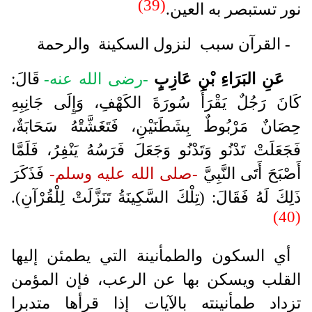
(39)
نور تستبصر به العين.
- القرآن سبب لنزول السكينة والرحمة
عَنِ البَرَاءِ بْنِ عَازِبٍ
-رضى الله عنه-
قَالَ:
كَانَ رَجُلٌ يَقْرَأُ سُورَةَ الكَهْفِ، وَإِلَى جَانِبِهِ
حِصَانٌ مَرْبُوطٌ بِشَطَنَيْنِ، فَتَغَشَّتْهُ سَحَابَةٌ،
فَجَعَلَتْ تَدْنُو وَتَدْنُو وَجَعَلَ فَرَسُهُ يَنْفِرُ، فَلَمَّا
أَصْبَحَ أَتَى النَّبِيَّ
-صلى الله عليه وسلم-
فَذَكَرَ
ذَلِكَ لَهُ فَقَالَ: (تِلْكَ السَّكِينَةُ تَنَزَّلَتْ لِلْقُرْآنِ).
(40)
أي السكون والطمأنينة التي يطمئن إليها
القلب ويسكن بها عن الرعب، فإن المؤمن
تزداد طمأنينته بالآيات إذا قرأها متدبرا