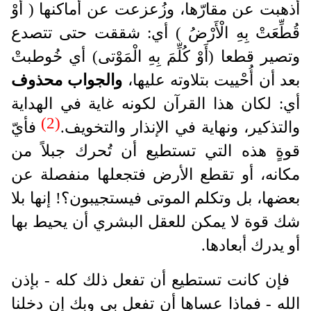
أُذهبت عن مقارّها، وزُعزعت عن أماكنها ( أَوْ
قُطِّعَتْ بِهِ الْأَرْضُ ) أي: شققت حتى تتصدع
وتصير قطعا (أَوْ كُلِّمَ بِهِ الْمَوْتى) أي خُوطبتْ
بعد أن أُحْييت بتلاوته عليها،
والجواب محذوف
أي: لكان هذا القرآن لكونه غاية في الهداية
(2)
والتذكير، ونهاية في الإنذار والتخويف.
فأيّ
قوةٍ هذه التي تستطيع أن تُحرك جبلاً من
مكانه، أو تقطع الأرض فتجعلها منفصلة عن
بعضها، بل وتكلم الموتى فيستجيبون؟! إنها بلا
شك قوة لا يمكن للعقل البشري أن يحيط بها
أو يدرك أبعادها.
فإن كانت تستطيع أن تفعل ذلك كله - بإذن
الله - فماذا عساها أن تفعل بي وبك إن دخلنا