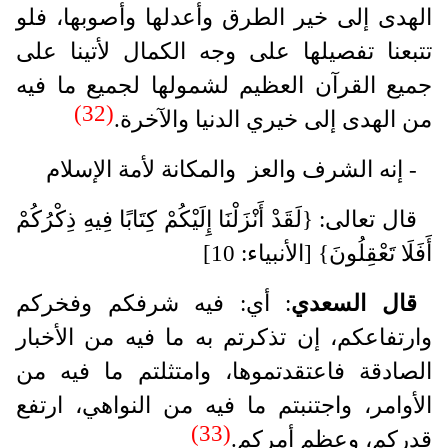
الهدى إلى خير الطرق وأعدلها وأصوبها، فلو
تتبعنا تفصيلها على وجه الكمال لأتينا على
جميع القرآن العظيم لشمولها لجميع ما فيه
(32)
من الهدى إلى خيري الدنيا والآخرة.
- إنه الشرف والعز والمكانة لأمة الإسلام
قال تعالى: {لَقَدْ أَنْزَلْنَا إِلَيْكُمْ كِتَابًا فِيهِ ذِكْرُكُمْ
أَفَلَا تَعْقِلُونَ} [الأنبياء: 10]
قال السعدي
: أي: فيه شرفكم وفخركم
وارتفاعكم، إن تذكرتم به ما فيه من الأخبار
الصادقة فاعتقدتموها، وامتثلتم ما فيه من
الأوامر، واجتنبتم ما فيه من النواهي، ارتفع
(33)
قدركم، وعظم أمركم.