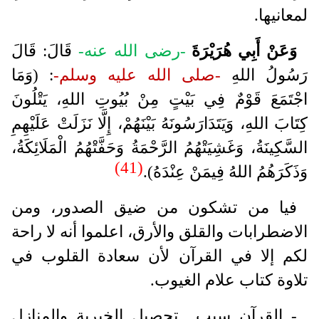
لمعانيها.
وَعَنْ أَبِي هُرَيْرَةَ
-رضى الله عنه-
قَالَ: قَالَ
رَسُولُ اللهِ
-صلى الله عليه وسلم-
: (وَمَا
اجْتَمَعَ قَوْمٌ فِي بَيْتٍ مِنْ بُيُوتِ اللهِ، يَتْلُونَ
كِتَابَ اللهِ، وَيَتَدَارَسُونَهُ بَيْنَهُمْ، إِلَّا نَزَلَتْ عَلَيْهِمِ
السَّكِينَةُ، وَغَشِيَتْهُمُ الرَّحْمَةُ وَحَفَّتْهُمُ الْمَلَائِكَةُ،
(41)
وَذَكَرَهُمُ اللهُ فِيمَنْ عِنْدَهُ).
فيا من تشكون من ضيق الصدور، ومن
الاضطرابات والقلق والأرق، اعلموا أنه لا راحة
لكم إلا في القرآن لأن سعادة القلوب في
تلاوة كتاب علام الغيوب.
- القرآن سبب تحصيل الخيرية والمنازل