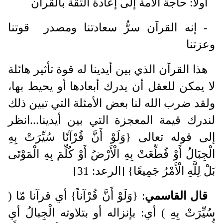
أولا: حاجة الأمة إلى إعادة الثقة بالقرآن
- إنه القرآن سرُّ سعادتنا ومصدر قوتنا
وعزتنا
هذا القرآن الذي بين أيدينا له قوة تأثير هائلة
لا يمكن للعقل أن يدرك أبعادها أو يحيط بها،
ولقد ضرب الله لنا بعض الأمثلة التي تبين ذلك
لندرك قيمة المعجزة التي بين أيدينا...انظر
إلى قوله تعالى {وَلَوْ أَنَّ قُرْآنًا سُيِّرَتْ بِهِ
الْجِبَالُ أَوْ قُطِّعَتْ بِهِ الْأَرْضُ أَوْ كُلِّمَ بِهِ الْمَوْتَى
بَلْ لِلَّهِ الْأَمْرُ جَمِيعًا} [الرعد: 31]
قال القاسمي
: {وَلَوْ أَنَّ قُرْآناً} أي قرآنا مّا (
سُيِّرَتْ بِهِ ) أي: بإنزاله أو بتلاوته الْجِبالُ أي