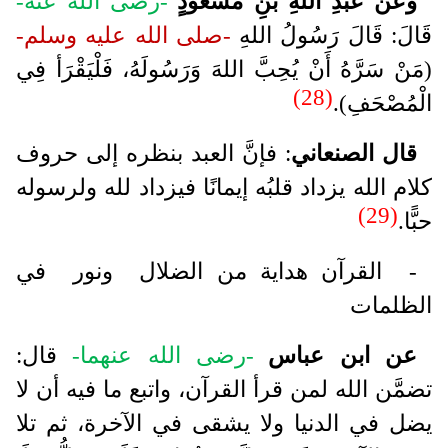
وعَنْ عَبْدِ اللهِ بْنِ مَسْعُودٍ
-رضى الله عنه-
قَالَ: قَالَ رَسُولُ اللهِ
-صلى الله عليه وسلم-
(مَنْ سَرَّهُ أَنْ يُحِبَّ اللهَ وَرَسُولَهُ، فَلْيَقْرَأ فِي
(28)
الْمُصْحَفِ).
قال الصنعاني
: فإنَّ العبد بنظره إلى حروف
كلام الله يزداد قلبُه إيمانًا فيزداد لله ولرسوله
(29)
حبًّا.
- القرآن هداية من الضلال ونور في
الظلمات
عن ابن عباس
-رضى الله عنهما-
قال:
تضمَّن الله لمن قرأ القرآن، واتبع ما فيه أن لا
يضل في الدنيا ولا يشقى في الآخرة، ثم تلا