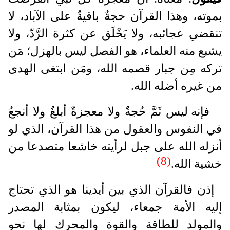
بموته، وهذا القرآن حجةٌ باقيةٌ على الآباد، لا
تنقضي عجائبه، ولا يَخْلَق عن كثرة الرَّدّ، ولا
يشبع منه العلماء، هو الفصل ليس بالهزل؛ مَن
تركه مِن جبار قصمه الله، ومَن ابتغى الهدى
من غيره أضله الله.
فإنه ليس ثَمَّ حُجةٌ ولا معجزةٌ أبلغُ ولا أنجعُ
في النفوس والعقول من هذا القرآن، الذي لو
أنزله الله على جبل لرأيته خاشعا متصدعا من
(8)
خشية الله.
إذن فالقرآن الذي بين أيدينا هو الذي تحتاج
إليه الأمة جمعاء، ليكون بمثابة المصدر
والمولد للطاقة والقوة والمحرك لها نحو