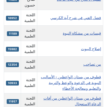
حسون
اللجنة
فضل الغني في شرح آية الكرسي
16952
العلمية
اللجنة
قبسات من مشكاة النبوة
11189
العلمية
اللجنة
إصلاح البيوت
15982
العلمية
اللجنة
من تصاحب
12354
العلمية
قطوف من بستان الواعظين - الأساليب
اللجنة
النبوية في الدعوة والوعظ والتربية
10933
العلمية
والتعليم ومعالجة الأخطاء
قطوف من بستان الواعظين من آفات
اللجنة
11957
الدعاة الاستعجال
العلمية