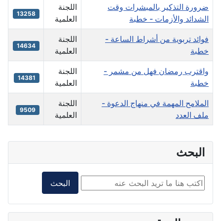
ضرورة التذكير بالمبشرات وقت
اللجنة
13258
الشدائد والأزمات - خطبة
العلمية
فوائد تربوية من أشراط الساعة -
اللجنة
14634
خطبة
العلمية
واقترب رمضان فهل من مشمر -
اللجنة
14381
خطبة
العلمية
الملامح المهمة في منهاج الدعوة -
اللجنة
9509
ملف العدد
العلمية
البحث
البحث داخل الموقع2
البحث